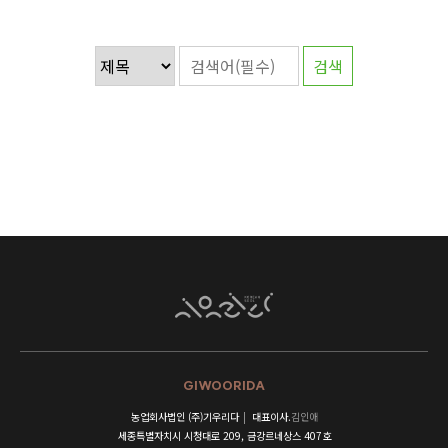
GIWOORIDA
농업회사법인 (주)기우리다
|
대표이사.
김인애
세종특별자치시 시청대로 209, 금강르네상스 407호